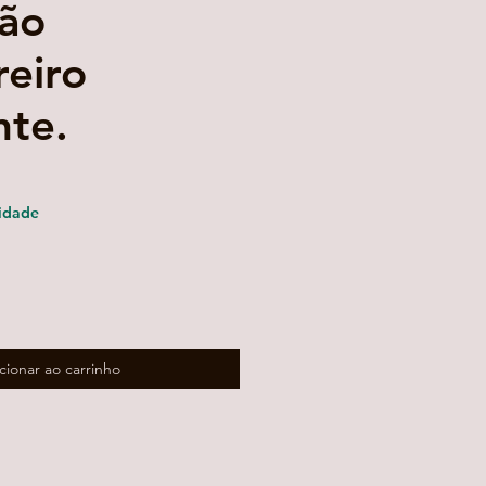
ão
reiro
nte.
reço
romocional
idade
cionar ao carrinho