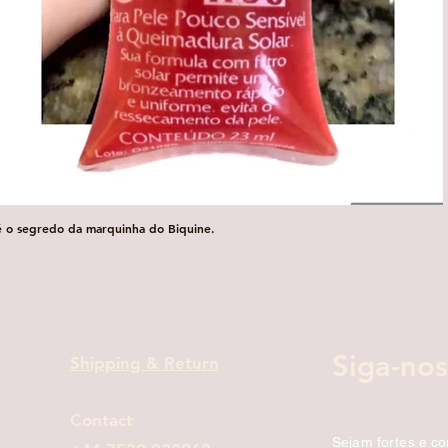
é o segredo da marquinha do Biquine.
Visualização rápida
Siga-nos
Shipping & Return
Contact
Sejam fortes e c