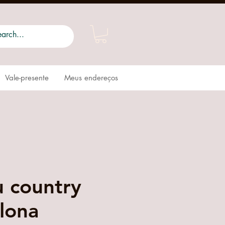
Vale-presente
Meus endereços
 country
 lona