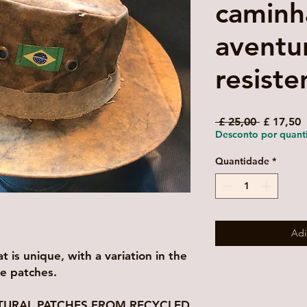
caminh
aventu
resiste
Preço
P
 £ 25,00 
£ 17,50
normal
p
Desconto por quant
Quantidade
*
Adi
 is unique, with a variation in the
e patches.
TURAL PATCHES FROM RECYCLED