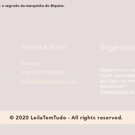
é o segredo da marquinha do Biquine.
Visualização rápida
Siga-nos
Shipping & Return
Contact
Sejam fortes e c
+44 7539 028968
fiquem apavorados
info@leilatemtudo.com
seu Deus, vai com
abandonará".
Deuteronômio 31
© 2020 LeilaTemTudo - All rights reserved.