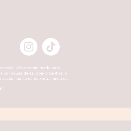
Escova de Cabelo Masculina de Bolso Ov
Preço normal
Preço promocional
£ 3,00
£ 1,50
Desconto por quantidade
orajosos. Não tenham medo nem
 por causa delas, pois o Senhor, o
 vocês; nunca os deixará, nunca os
:6