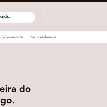
Vale-presente
Meus endereços
eira do
go.