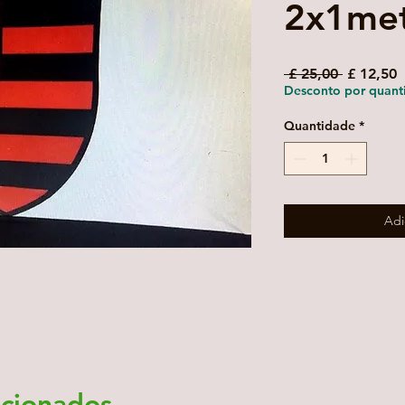
2x1me
Preço
P
 £ 25,00 
£ 12,50
normal
p
Desconto por quant
Quantidade
*
Adi
acionados