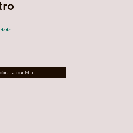
tro
reço
romocional
idade
cionar ao carrinho