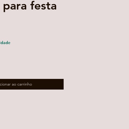
 para festa
ço
mocional
idade
cionar ao carrinho