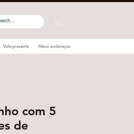
Vale-presente
Meus endereços
nho com 5
es de