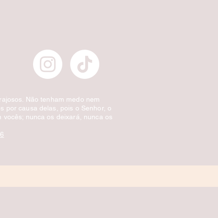
Preço normal
Preço promocional
£ 10,00
£ 5,00
Desconto por quantidade
orajosos. Não tenham medo nem
 por causa delas, pois o Senhor, o
 vocês; nunca os deixará, nunca os
:6