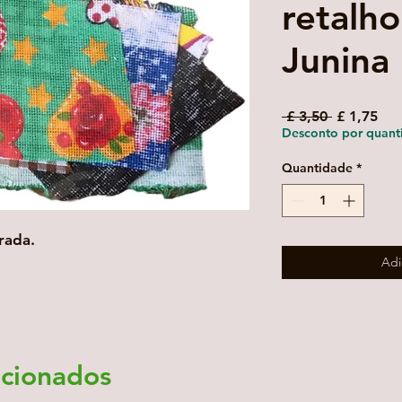
retalho
Junina
Preço
Pre
 £ 3,50 
£ 1,75
normal
pro
Desconto por quant
Quantidade
*
ada. 

Adi
acionados