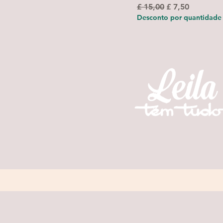
Preço normal
Preço promoci
£ 15,00
£ 7,50
Desconto por quantidade