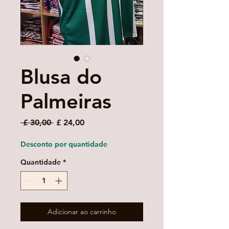
Blusa do
Palmeiras
Preço
Preço
 £ 30,00 
£ 24,00
normal
promocional
Desconto por quantidade
Quantidade
*
Adicionar ao carrinho