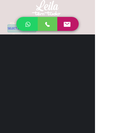
Shipping & Return
SELECT LANGUAGE
▼
Contact
+44 7539 028968
info@leilatemtudo.com
Siga-nos
Sejam fortes e corajosos. Não tenham
medo nem fiquem apavorados por causa
delas, pois o Senhor, o seu Deus, vai com
vocês; nunca os deixará, nunca os
abandonará".
Deuteronômio 31:6
© 2020 LeilaTemTudo - All rights
reserved.