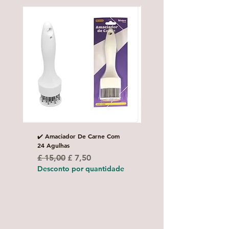
✔️ Amaciador De Carne Com
✔️Carretilha fecha e corta
24 Agulhas
Preço normal
£ 10,00
Preço normal
Preço promocional
£ 15,00
£ 7,50
Desconto por quanti
Desconto por quantidade