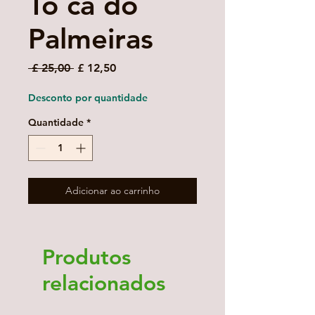
To ca do
Palmeiras
Preço
Preço
 £ 25,00 
£ 12,50
normal
promocional
Desconto por quantidade
Quantidade
*
Adicionar ao carrinho
Produtos
relacionados