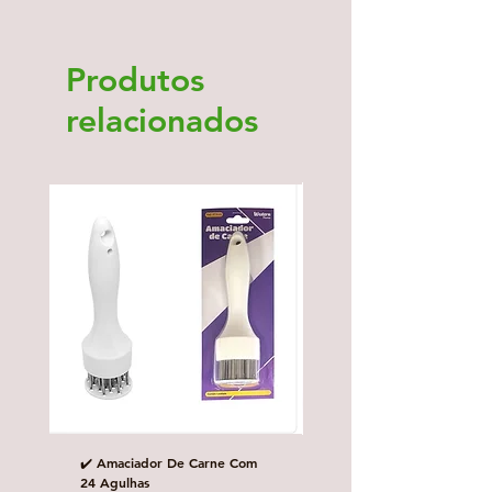
Produtos
relacionados
✔️ Amaciador De Carne Com
✔️Carretilha fecha e corta
24 Agulhas
Preço normal
£ 10,00