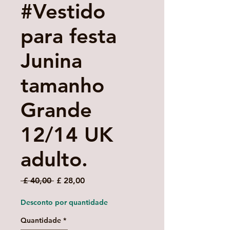
#Vestido
para festa
Junina
tamanho
Grande
12/14 UK
adulto.
Preço
Preço
 £ 40,00 
£ 28,00
normal
promocional
Desconto por quantidade
Quantidade
*