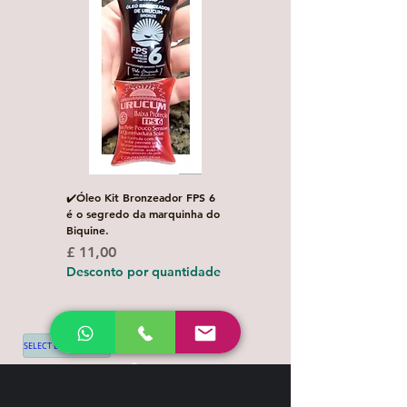
✔️Óleo Kit Bronzeador FPS 6
Escova de Cabelo Masculi
é o segredo da marquinha do
de Bolso Oval com 1 uni
Biquine.
Preço normal
£ 3,00
Preço
£ 11,00
Desconto por quanti
Desconto por quantidade
SELECT LANGUAGE
▼