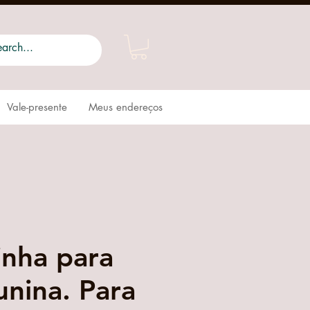
Vale-presente
Meus endereços
inha para
unina. Para