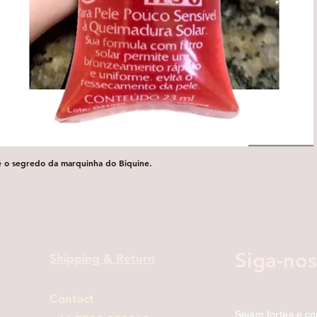
é o segredo da marquinha do Biquine.
Visualização rápida
Siga-nos
Shipping & Return
Contact
Sejam fortes e c