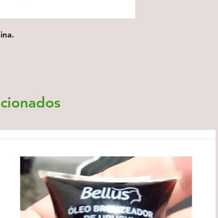
ina.
acionados