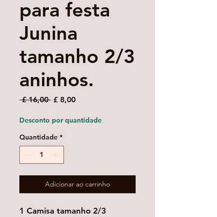
para festa
Junina
tamanho 2/3
aninhos.
Preço
Preço
 £ 16,00 
£ 8,00
normal
promocional
Desconto por quantidade
Quantidade
*
Adicionar ao carrinho
1 Camisa tamanho 2/3