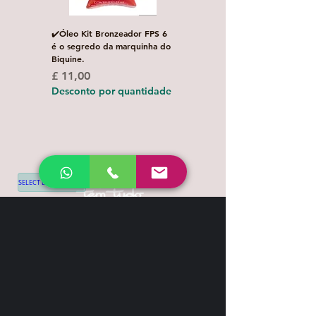
✔️Óleo Kit Bronzeador FPS 6
Escova de Cabelo Masculi
é o segredo da marquinha do
de Bolso Oval com 1 uni
Biquine.
Preço normal
£ 3,00
Preço
£ 11,00
Desconto por quanti
Desconto por quantidade
SELECT LANGUAGE
▼
Shipping & Return
Contact
+44 7539 028968
info@leilatemtudo.com
Siga-nos