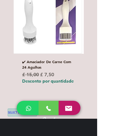
✔️ Amaciador De Carne Com
✔️Carretilha fecha e corta
24 Agulhas
Preço normal
£ 10,00
Preço normal
Preço promocional
£ 15,00
£ 7,50
Desconto por quanti
Desconto por quantidade
SELECT LANGUAGE
▼