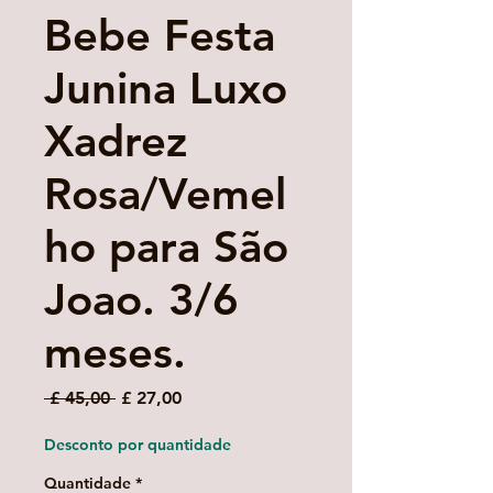
Bebe Festa
Junina Luxo
Xadrez
Rosa/Vemel
ho para São
Joao. 3/6
meses.
Preço
Preço
 £ 45,00 
£ 27,00
normal
promocional
Desconto por quantidade
Quantidade
*