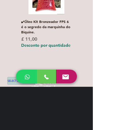
✔️Óleo Kit Bronzeador FPS 6
Escova de Cabelo Masculi
é o segredo da marquinha do
de Bolso Oval com 1 uni
Biquine.
Preço normal
£ 3,00
Preço
£ 11,00
Desconto por quanti
Desconto por quantidade
SELECT LANGUAGE
▼
Shipping & Return
Contact
+44 7539 028968
info@leilatemtudo.com