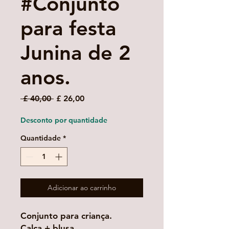
#Conjunto
para festa
Junina de 2
anos.
Preço
Preço
 £ 40,00 
£ 26,00
normal
promocional
Desconto por quantidade
Quantidade
*
Adicionar ao carrinho
Conjunto para criança.
Calça + blusa.