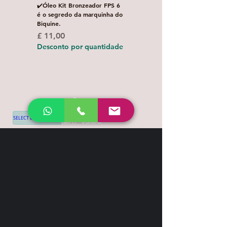
✔️Óleo Kit Bronzeador FPS 6
Escova de Cabelo Masculi
é o segredo da marquinha do
de Bolso Oval com 1 uni
Biquine.
Preço normal
£ 3,00
Preço
£ 11,00
Desconto por quanti
Desconto por quantidade
SELECT LANGUAGE
▼
Shipping & Return
Contact
+44 7539 028968
info@leilatemtudo.com
Siga-nos