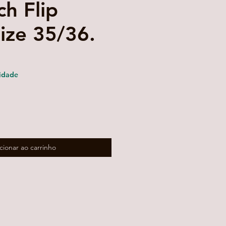
ch Flip
ize 35/36.
reço
romocional
idade
cionar ao carrinho