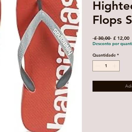
Highte
Flops S
Preço
P
 £ 30,00 
£ 12,00
normal
p
Desconto por quant
Quantidade
*
Adi