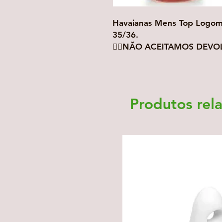
Havaianas Mens Top Logoma
35/36.
👉🏻NÃO ACEITAMOS DEVOL
Produtos rel