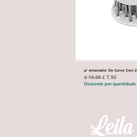
✔️ Amaciador De Carne Com 2
Preço normal
Preço promoci
£ 15,00
£ 7,50
Desconto por quantidade