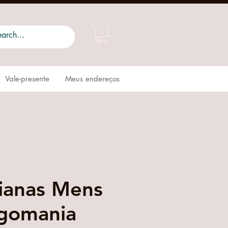
Vale-presente
Meus endereços
ianas Mens
gomania