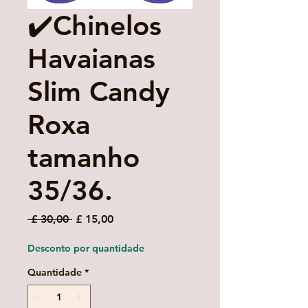
✔️Chinelos
Havaianas
Slim Candy
Roxa
tamanho
35/36.
Preço
Preço
 £ 30,00 
£ 15,00
normal
promocional
Desconto por quantidade
Quantidade
*