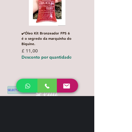
✔️Óleo Kit Bronzeador FPS 6
Escova de Cabelo Masculi
é o segredo da marquinha do
de Bolso Oval com 1 uni
Biquine.
Preço normal
£ 3,00
Preço
£ 11,00
Desconto por quanti
Desconto por quantidade
SELECT LANGUAGE
▼
Shipping & Return
Contact
+44 7539 028968