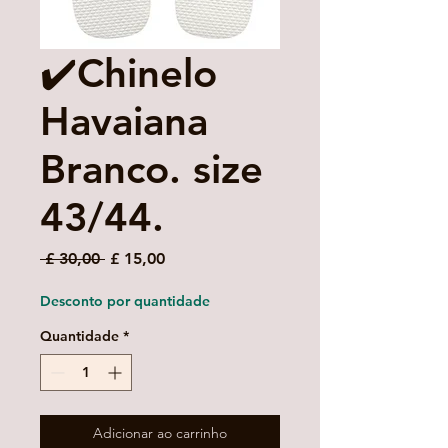
✔️Chinelo
Havaiana
Branco. size
43/44.
Preço
Preço
 £ 30,00 
£ 15,00
normal
promocional
Desconto por quantidade
Quantidade
*
Adicionar ao carrinho