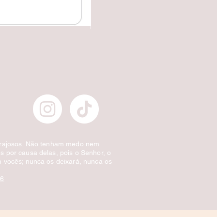
✔️Carretilha fecha e corta.
Preço normal
Preço promocional
£ 10,00
£ 5,00
Desconto por quantidade
orajosos. Não tenham medo nem
 por causa delas, pois o Senhor, o
 vocês; nunca os deixará, nunca os
:6