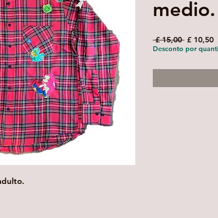
medio.
Preço
P
 £ 15,00 
£ 10,50
normal
p
Desconto por quant
adulto.