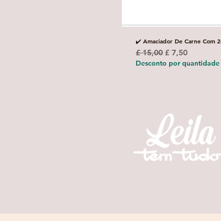
✔️ Amaciador De Carne Com 2
Preço normal
Preço promoci
£ 15,00
£ 7,50
Desconto por quantidade