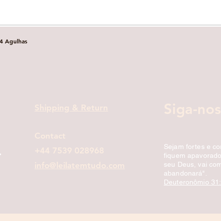
4 Agulhas
Visualização rápida
onal
Siga-nos
Shipping & Return
Contact
Sejam fortes e c
+44 7539 028968
fiquem apavorados
info@leilatemtudo.com
seu Deus, vai com
abandonará".
Deuteronômio 31