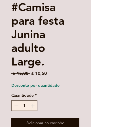
#Camisa
para festa
Junina
adulto
Large.
Preço
Preço
 £ 15,00 
£ 10,50
normal
promocional
Desconto por quantidade
Quantidade
*
Adicionar ao carrinho