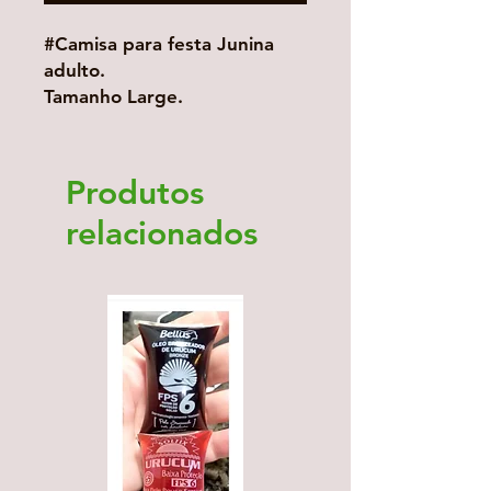
#Camisa para festa Junina
adulto.
Tamanho Large.
Produtos
relacionados