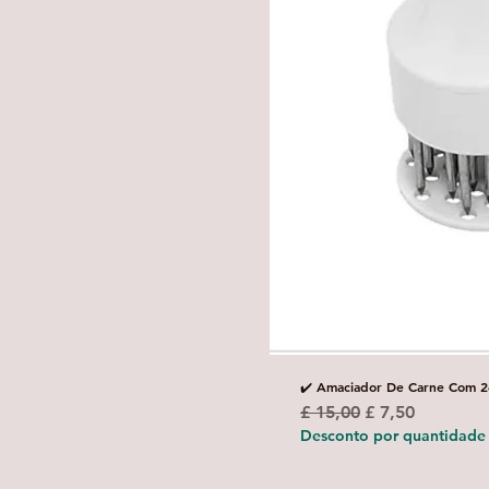
✔️ Amaciador De Carne Com 2
Preço normal
Preço promoci
£ 15,00
£ 7,50
Desconto por quantidade