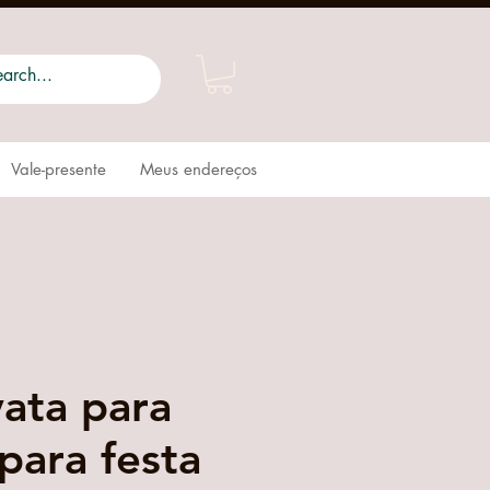
Vale-presente
Meus endereços
vata para
para festa