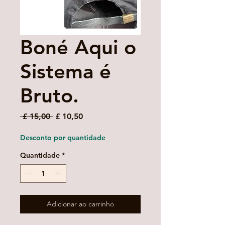
Boné Aqui o
Sistema é
Bruto.
Preço
Preço
 £ 15,00 
£ 10,50
normal
promocional
Desconto por quantidade
Quantidade
*
Adicionar ao carrinho