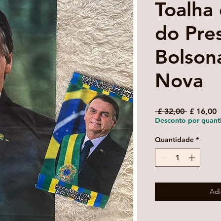
Toalha
do Pre
Bolson
Nova
Preço
P
 £ 32,00 
£ 16,00
normal
p
Desconto por quant
Quantidade
*
Adi