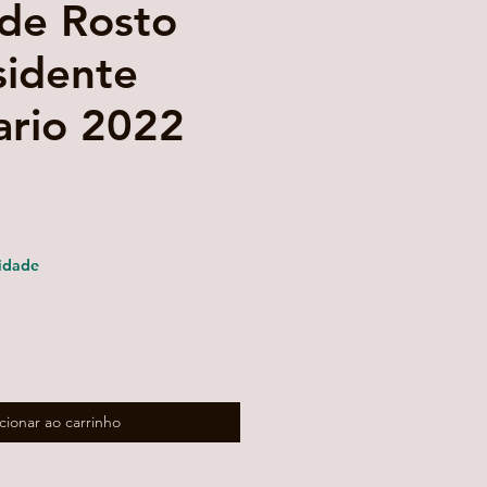
 de Rosto
sidente
ario 2022
reço
romocional
idade
cionar ao carrinho