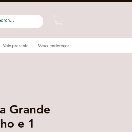
Vale-presente
Meus endereços
ha Grande
ho e 1