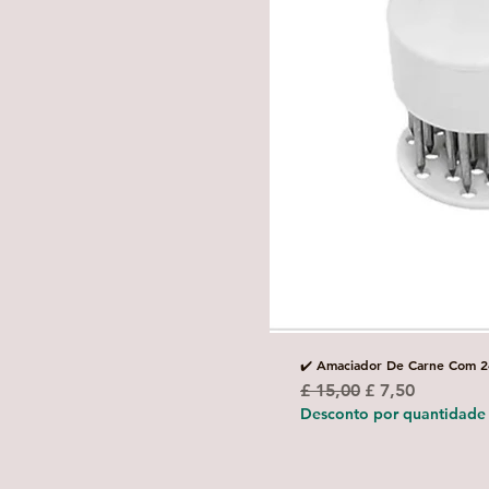
✔️ Amaciador De Carne Com 2
Preço normal
Preço promoci
£ 15,00
£ 7,50
Desconto por quantidade