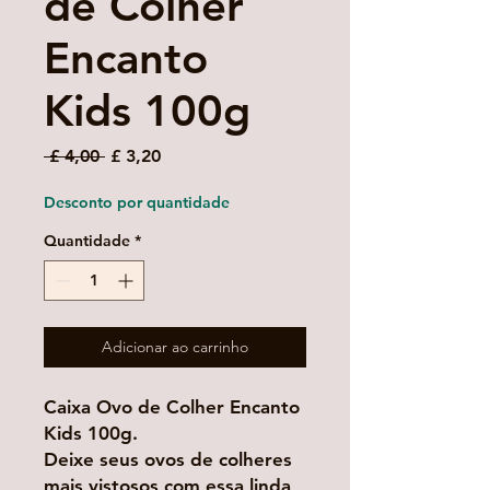
de Colher
Encanto
Kids 100g
Preço
Preço
 £ 4,00 
£ 3,20
normal
promocional
Desconto por quantidade
Quantidade
*
Adicionar ao carrinho
Caixa Ovo de Colher Encanto
Kids 100g.
Deixe seus ovos de colheres
mais vistosos com essa linda