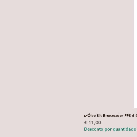
✔️Óleo Kit Bronzeador FPS 6 
Preço
£ 11,00
Desconto por quantidade