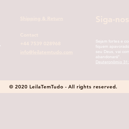
Siga-nos
Shipping & Return
Contact
Sejam fortes e c
+44 7539 028968
fiquem apavorados
info@leilatemtudo.com
seu Deus, vai com
abandonará".
Deuteronômio 31
© 2020 LeilaTemTudo - All rights reserved.