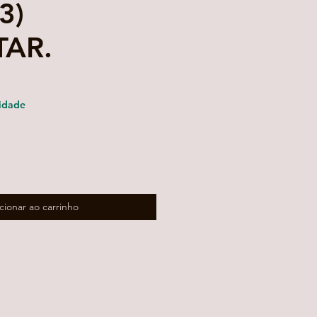
3)
TAR.
eço
omocional
idade
cionar ao carrinho