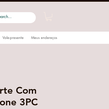
Vale-presente
Meus endereços
rte Com
one 3PC