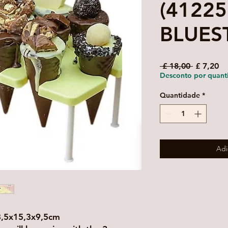
(41225
BLUES
Preço
Pr
 £ 18,00 
£ 7,20
normal
pr
Desconto por quant
Quantidade
*
Adi
8,5x15,3x9,5cm