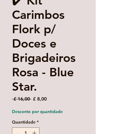
✔️ Kit
Carimbos
Flork p/
Doces e
Brigadeiros
Rosa - Blue
Star.
Preço
Preço
 £ 16,00 
£ 8,00
normal
promocional
Desconto por quantidade
Quantidade
*