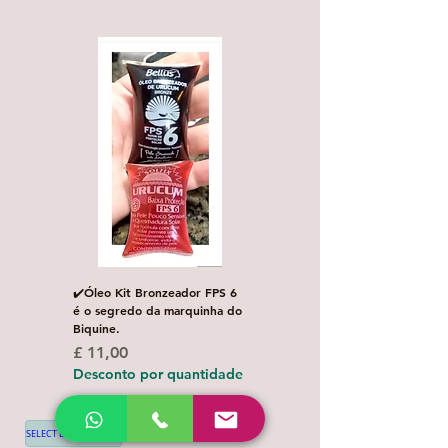
✔️Óleo Kit Bronzeador FPS 6
Escova de Cabelo Masculi
é o segredo da marquinha do
de Bolso Oval com 1 uni
Biquine.
Preço normal
£ 3,00
Preço
£ 11,00
Desconto por quanti
Desconto por quantidade
SELECT LANGUAGE
▼