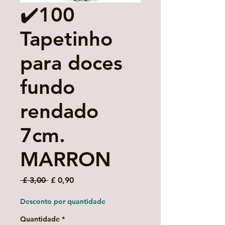
✔️100
Tapetinho
para doces
fundo
rendado
7cm.
MARRON
Preço
Preço
 £ 3,00 
£ 0,90
normal
promocional
Desconto por quantidade
Quantidade
*