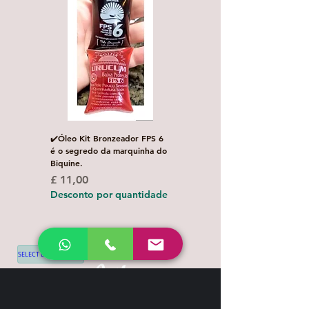
✔️Óleo Kit Bronzeador FPS 6
Escova de Cabelo Masculi
é o segredo da marquinha do
de Bolso Oval com 1 uni
Biquine.
Preço normal
£ 3,00
Preço
£ 11,00
Desconto por quanti
Desconto por quantidade
SELECT LANGUAGE
▼