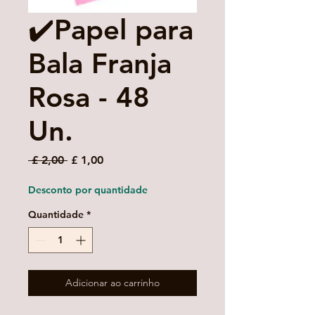
✔️Papel para
Bala Franja
Rosa - 48
Un.
Preço
Preço
 £ 2,00 
£ 1,00
normal
promocional
Desconto por quantidade
Quantidade
*
Adicionar ao carrinho