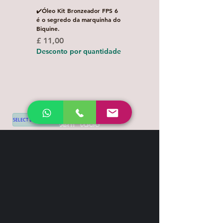
✔️Óleo Kit Bronzeador FPS 6
Escova de Cabelo Masculi
é o segredo da marquinha do
de Bolso Oval com 1 uni
Biquine.
Preço normal
£ 3,00
Preço
£ 11,00
Desconto por quanti
Desconto por quantidade
SELECT LANGUAGE
▼
Shipping & Return
Contact
+44 7539 028968
info@leilatemtudo.com
Siga-nos