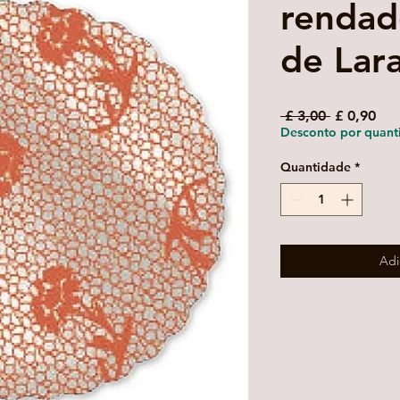
rendad
de Lara
Preço
Pre
 £ 3,00 
£ 0,90
normal
pro
Desconto por quant
Quantidade
*
Adi