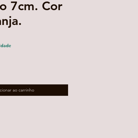
o 7cm. Cor
nja.
ço
mocional
idade
cionar ao carrinho