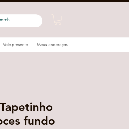
Vale-presente
Meus endereços
 Tapetinho
oces fundo