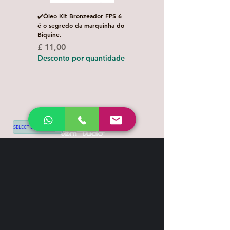
✔️Óleo Kit Bronzeador FPS 6
Escova de Cabelo Masculi
é o segredo da marquinha do
de Bolso Oval com 1 uni
Biquine.
Preço normal
£ 3,00
Preço
£ 11,00
Desconto por quanti
Desconto por quantidade
SELECT LANGUAGE
▼
Shipping & Return
Contact
+44 7539 028968
info@leilatemtudo.com
Siga-nos