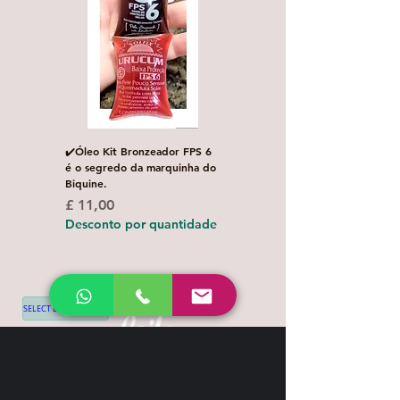
✔️Óleo Kit Bronzeador FPS 6
Escova de Cabelo Masculi
é o segredo da marquinha do
de Bolso Oval com 1 uni
Biquine.
Preço normal
£ 3,00
Preço
£ 11,00
Desconto por quanti
Desconto por quantidade
SELECT LANGUAGE
▼
Shipping & Return