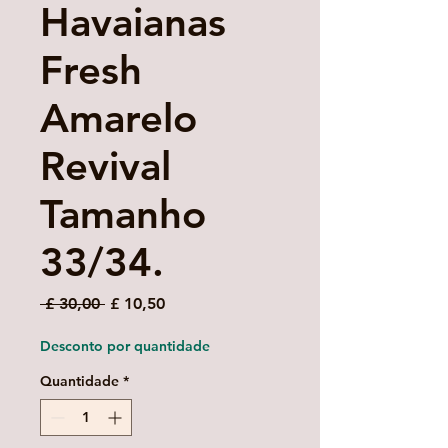
Havaianas
Fresh
Amarelo
Revival
Tamanho
33/34.
Preço
Preço
 £ 30,00 
£ 10,50
normal
promocional
Desconto por quantidade
Quantidade
*