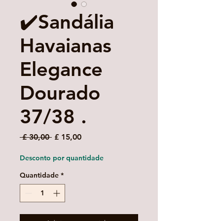
✔️Sandália
Havaianas
Elegance
Dourado
37/38 .
Preço
Preço
 £ 30,00 
£ 15,00
normal
promocional
Desconto por quantidade
Quantidade
*