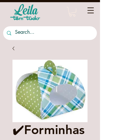
✔️Forminhas