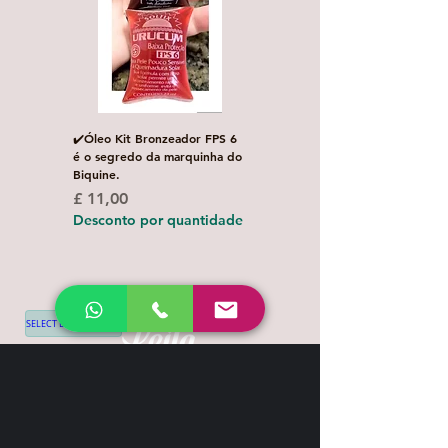
✔️Óleo Kit Bronzeador FPS 6
Escova de Cabelo Masculi
é o segredo da marquinha do
de Bolso Oval com 1 uni
Biquine.
Preço normal
£ 3,00
Preço
£ 11,00
Desconto por quanti
Desconto por quantidade
SELECT LANGUAGE
▼
Shipping & Return
Contact