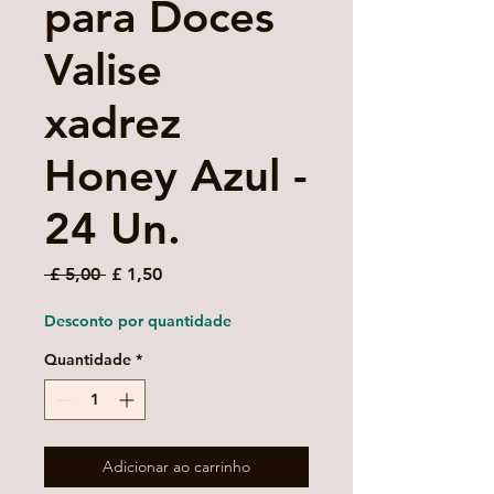
para Doces
Valise
xadrez
Honey Azul -
24 Un.
Preço
Preço
 £ 5,00 
£ 1,50
normal
promocional
Desconto por quantidade
Quantidade
*
Adicionar ao carrinho