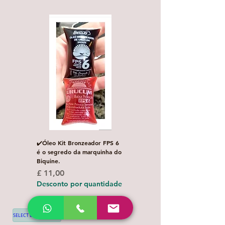
✔️Óleo Kit Bronzeador FPS 6
Escova de Cabelo Masculi
é o segredo da marquinha do
de Bolso Oval com 1 uni
Biquine.
Preço normal
£ 3,00
Preço
£ 11,00
Desconto por quanti
Desconto por quantidade
SELECT LANGUAGE
▼