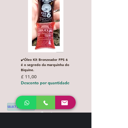
✔️Óleo Kit Bronzeador FPS 6
Escova de Cabelo Masculi
é o segredo da marquinha do
de Bolso Oval com 1 uni
Biquine.
Preço normal
£ 3,00
Preço
£ 11,00
Desconto por quanti
Desconto por quantidade
SELECT LANGUAGE
▼