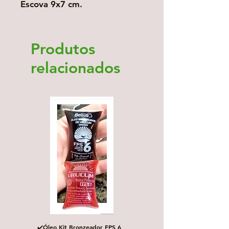
Escova 9x7 cm.
Produtos
relacionados
✔️Óleo Kit Bronzeador FPS 6
Escova de Cabelo Masculi