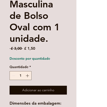
Masculina
de Bolso
Oval com 1
unidade.
Preço
Preço
 £ 3,00 
£ 1,50
normal
promocional
Desconto por quantidade
Quantidade
*
Adicionar ao carrinho
Dimensões da embalagem: