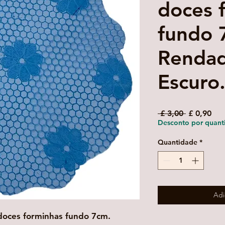
doces 
fundo 
Rendad
Escuro
Preço
Pre
 £ 3,00 
£ 0,90
normal
pro
Desconto por quant
Quantidade
*
Adi
doces forminhas fundo 7cm.