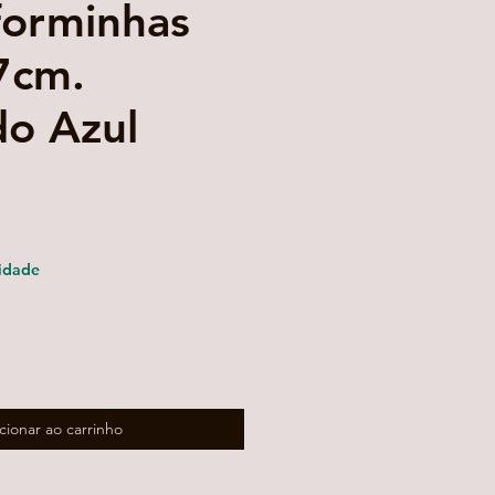
forminhas
7cm.
o Azul
.
ço
mocional
idade
cionar ao carrinho