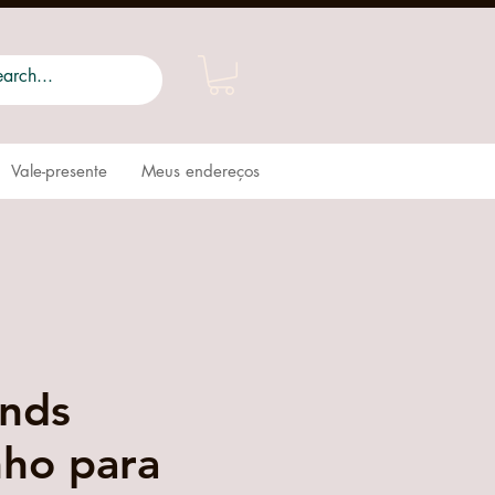
Vale-presente
Meus endereços
nds
nho para