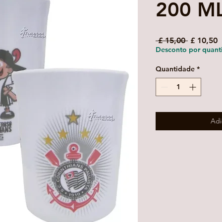
200 M
Preço
P
 £ 15,00 
£ 10,50
normal
p
Desconto por quant
Quantidade
*
Adi