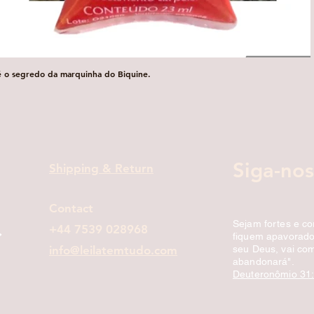
é o segredo da marquinha do Biquine.
Visualização rápida
Siga-nos
Shipping & Return
Contact
Sejam fortes e c
+44 7539 028968
fiquem apavorados
info@leilatemtudo.com
seu Deus, vai com
abandonará".
Deuteronômio 31