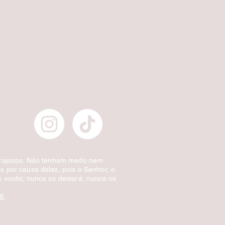
Escova de Cabelo Masculina de Bolso Ov
Preço normal
Preço promocional
£ 3,00
£ 1,50
Desconto por quantidade
orajosos. Não tenham medo nem
 por causa delas, pois o Senhor, o
 vocês; nunca os deixará, nunca os
:6