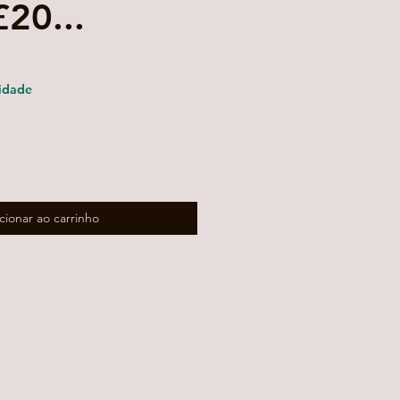
20...
reço
romocional
idade
cionar ao carrinho