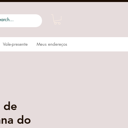
Vale-presente
Meus endereços
 de
ana do