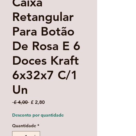
Caixa
Retangular
Para Botão
De Rosa E 6
Doces Kraft
6x32x7 C/1
Un
Preço
Preço
 £ 4,00 
£ 2,80
normal
promocional
Desconto por quantidade
Quantidade
*