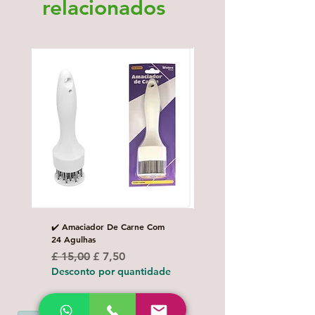
relacionados
✔️ Amaciador De Carne Com
✔️Carretilha fecha e corta
24 Agulhas
Preço normal
£ 10,00
Preço normal
Preço promocional
£ 15,00
£ 7,50
Desconto por quanti
Desconto por quantidade