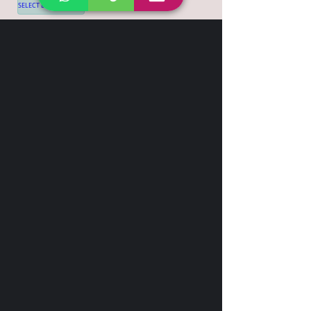
SELECT LANGUAGE
▼
Shipping & Return
Contact
+44 7539 028968
info@leilatemtudo.com
Siga-nos
Sejam fortes e corajosos. Não tenham
medo nem fiquem apavorados por causa
delas, pois o Senhor, o seu Deus, vai com
vocês; nunca os deixará, nunca os
abandonará".
Deuteronômio 31:6
© 2020 LeilaTemTudo - All rights