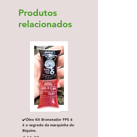
Produtos
relacionados
✔️Óleo Kit Bronzeador FPS 6
Escova de Cabelo Masculi
é o segredo da marquinha do
de Bolso Oval com 1 uni
Biquine.
Preço normal
£ 3,00