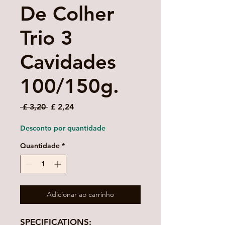
De Colher
Trio 3
Cavidades
100/150g.
Preço
Preço
 £ 3,20 
£ 2,24
normal
promocional
Desconto por quantidade
Quantidade
*
Adicionar ao carrinho
SPECIFICATIONS: