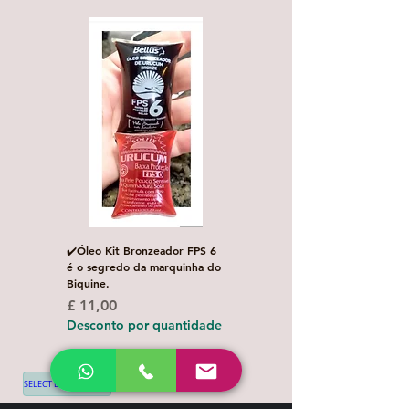
✔️Óleo Kit Bronzeador FPS 6
Escova de Cabelo Masculi
é o segredo da marquinha do
de Bolso Oval com 1 uni
Biquine.
Preço normal
£ 3,00
Preço
£ 11,00
Desconto por quanti
Desconto por quantidade
SELECT LANGUAGE
▼