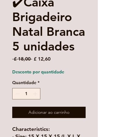
✔️Caixa
Brigadeiro
Natal Branca
5 unidades
Preço
Preço
 £ 18,00 
£ 12,60
normal
promocional
Desconto por quantidade
Quantidade
*
Adicionar ao carrinho
Characteristics:
- Size: 15 X 15 X 15 (L X L X