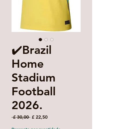
✔️Brazil
Home
Stadium
Football
2026.
Preço
Preço
 £ 30,00 
£ 22,50
normal
promocional