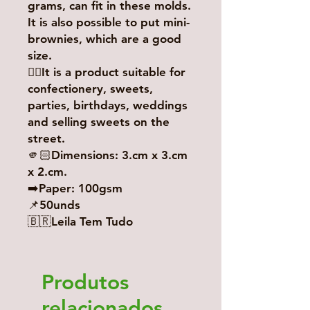
grams, can fit in these molds.
It is also possible to put mini-
brownies, which are a good
size.
👉🏻It is a product suitable for
confectionery, sweets,
parties, birthdays, weddings
and selling sweets on the
street.
🫵🏻Dimensions: 3.cm x 3.cm
x 2.cm.
➡️Paper: 100gsm
📌50unds
🇧🇷Leila Tem Tudo
Produtos
relacionados