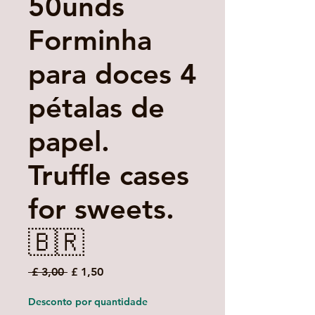
50unds
Forminha
para doces 4
pétalas de
papel.
Truffle cases
for sweets.
🇧🇷
Preço
Preço
 £ 3,00 
£ 1,50
normal
promocional
Desconto por quantidade