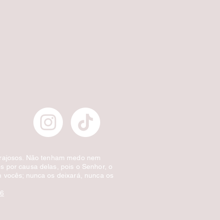
Escova de Cabelo Masculina de Bolso Ov
Preço normal
Preço promocional
£ 3,00
£ 1,50
Desconto por quantidade
orajosos. Não tenham medo nem
 por causa delas, pois o Senhor, o
 vocês; nunca os deixará, nunca os
:6