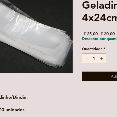
Geladi
4x24c
Preço
P
 £ 25,00 
£ 20,00
normal
p
Desconto por quant
Quantidade
*
Adi
inho/Dindin.
00 unidades.