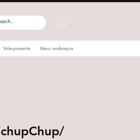
Vale-presente
Meus endereços
/chupChup/