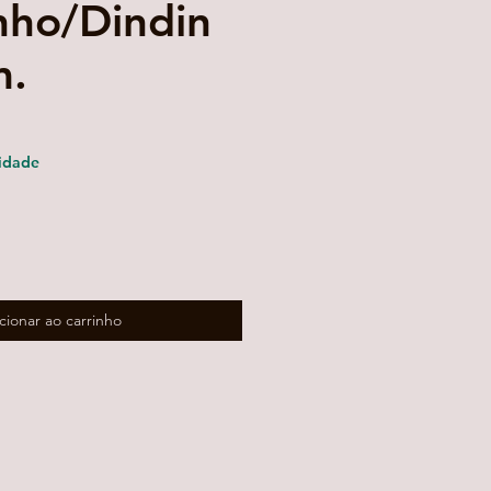
nho/Dindin
m.
reço
romocional
idade
cionar ao carrinho