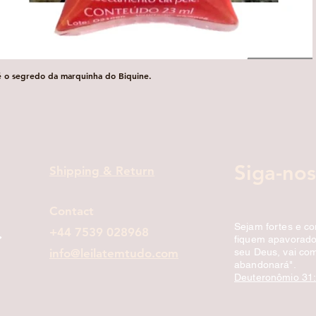
é o segredo da marquinha do Biquine.
Visualização rápida
Siga-nos
Shipping & Return
Contact
Sejam fortes e c
+44 7539 028968
fiquem apavorados
info@leilatemtudo.com
seu Deus, vai com
abandonará".
Deuteronômio 31