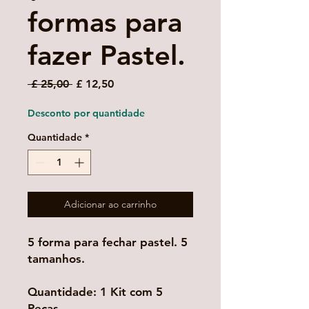
formas para
fazer Pastel.
Preço
Preço
 £ 25,00 
£ 12,50
normal
promocional
Desconto por quantidade
Quantidade
*
Adicionar ao carrinho
5 forma para fechar pastel. 5 
tamanhos.

Quantidade: 1 Kit com 5 
Peças
