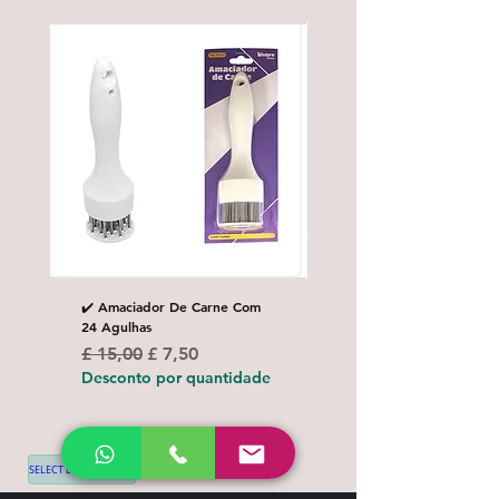
✔️ Amaciador De Carne Com
✔️Carretilha fecha e corta
24 Agulhas
Preço normal
£ 10,00
Preço normal
Preço promocional
£ 15,00
£ 7,50
Desconto por quanti
Desconto por quantidade
SELECT LANGUAGE
▼