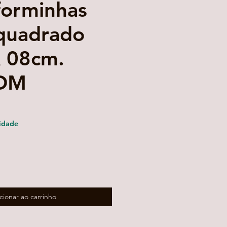
forminhas
quadrado
 08cm.
OM
ço
mocional
idade
cionar ao carrinho