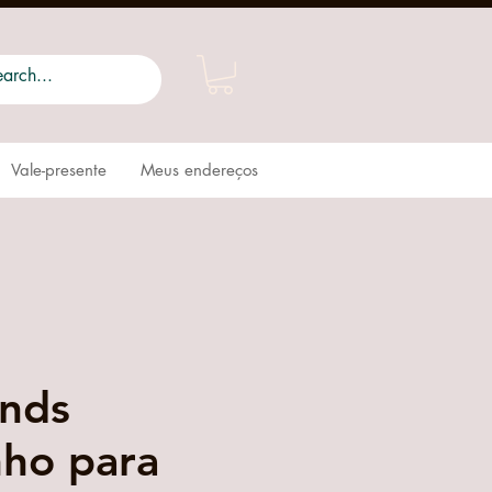
Vale-presente
Meus endereços
nds
nho para