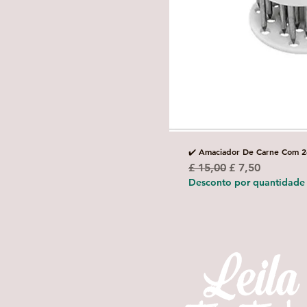
✔️ Amaciador De Carne Com 2
Preço normal
Preço promoci
£ 15,00
£ 7,50
Desconto por quantidade