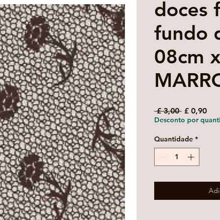
doces 
fundo 
08cm x
MARR
Preço
Pre
 £ 3,00 
£ 0,90
normal
pro
Desconto por quant
Quantidade
*
Adi