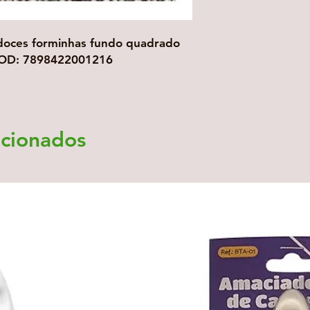
doces forminhas fundo quadrado
OD: 7898422001216
acionados