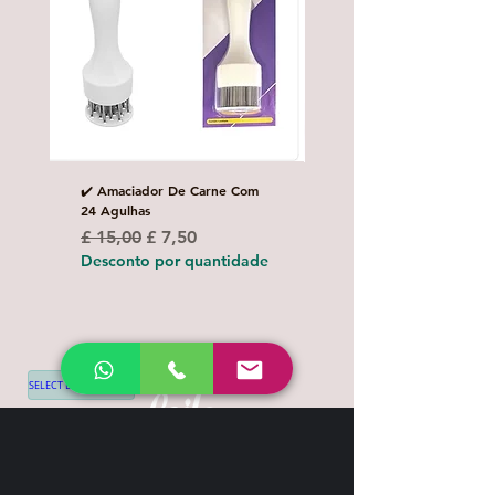
✔️ Amaciador De Carne Com
✔️Carretilha fecha e corta
24 Agulhas
Preço normal
£ 10,00
Preço normal
Preço promocional
£ 15,00
£ 7,50
Desconto por quanti
Desconto por quantidade
SELECT LANGUAGE
▼
Shipping & Return