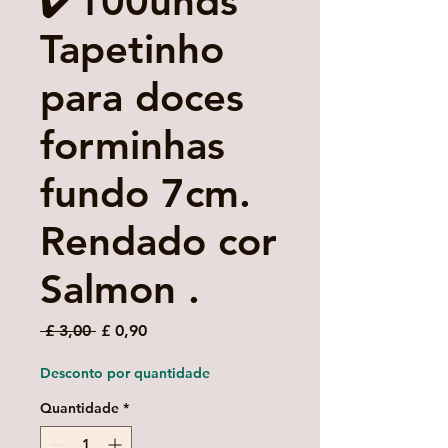
✔️100unds
Tapetinho
para doces
forminhas
fundo 7cm.
Rendado cor
Salmon .
Preço
Preço
 £ 3,00 
£ 0,90
normal
promocional
Desconto por quantidade
Quantidade
*