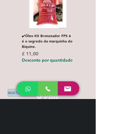
✔️Óleo Kit Bronzeador FPS 6
Escova de Cabelo Masculi
é o segredo da marquinha do
de Bolso Oval com 1 uni
Biquine.
Preço normal
£ 3,00
Preço
£ 11,00
Desconto por quanti
Desconto por quantidade
SELECT LANGUAGE
▼
Shipping & Return
Contact
+44 7539 028968