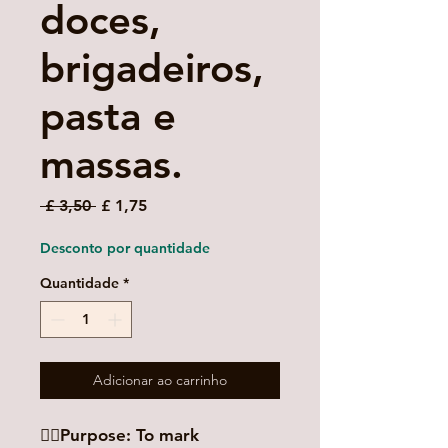
doces,
brigadeiros,
pasta e
massas.
Preço
Preço
 £ 3,50 
£ 1,75
normal
promocional
Desconto por quantidade
Quantidade
*
Adicionar ao carrinho
👉🏻Purpose: To mark