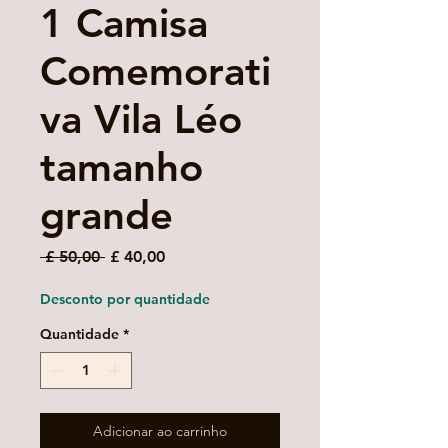
1 Camisa
Comemorati
va Vila Léo
tamanho
grande
Preço
Preço
 £ 50,00 
£ 40,00
normal
promocional
Desconto por quantidade
Quantidade
*
Adicionar ao carrinho