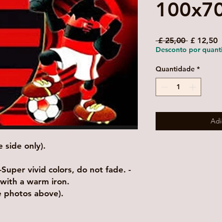
100x7
Preço
P
 £ 25,00 
£ 12,50
normal
p
Desconto por quant
Quantidade
*
Adi
 side only).
uper vivid colors, do not fade. -
with a warm iron.
ee photos above).