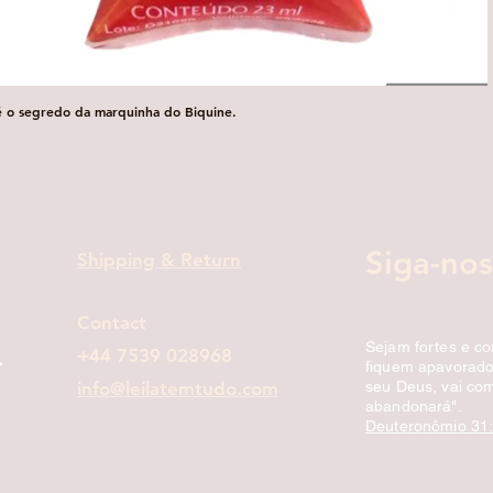
é o segredo da marquinha do Biquine.
Visualização rápida
Siga-nos
Shipping & Return
Contact
Sejam fortes e c
+44 7539 028968
fiquem apavorados
info@leilatemtudo.com
seu Deus, vai com
abandonará".
Deuteronômio 31