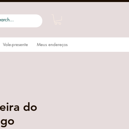
Vale-presente
Meus endereços
eira do
ngo