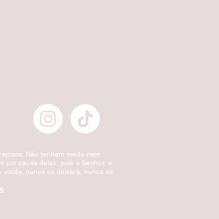
Escova de Cabelo Masculina de Bolso Ov
Preço normal
Preço promocional
£ 3,00
£ 1,50
Desconto por quantidade
orajosos. Não tenham medo nem
 por causa delas, pois o Senhor, o
 vocês; nunca os deixará, nunca os
:6