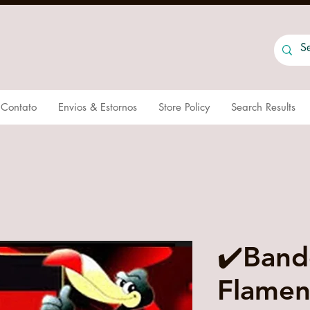
Contato
Envios & Estornos
Store Policy
Search Results
✔️Band
Flame