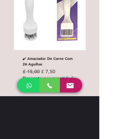
✔️ Amaciador De Carne Com
✔️Carretilha fecha e corta
24 Agulhas
Preço normal
£ 10,00
Preço normal
Preço promocional
£ 15,00
£ 7,50
Desconto por quanti
Desconto por quantidade