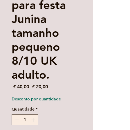
para festa
Junina
tamanho
pequeno
8/10 UK
adulto.
Preço
Preço
 £ 40,00 
£ 20,00
normal
promocional
Desconto por quantidade
Quantidade
*