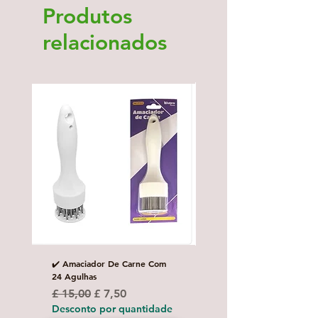
Produtos
relacionados
✔️ Amaciador De Carne Com
✔️Carretilha fecha e corta
24 Agulhas
Preço normal
£ 10,00
Preço normal
Preço promocional
£ 15,00
£ 7,50
Desconto por quanti
Desconto por quantidade