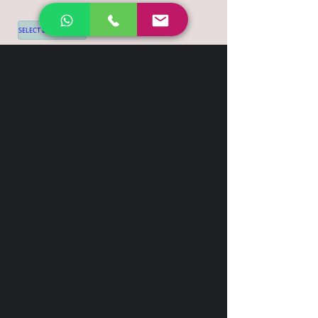
SELECT LANGUAGE
▼
Shipping & Return
Contact
+44 7539 028968
info@leilatemtudo.com
Siga-nos
Sejam fortes e corajosos. Não tenham
medo nem fiquem apavorados por causa
delas, pois o Senhor, o seu Deus, vai com
vocês; nunca os deixará, nunca os
abandonará".
Deuteronômio 31:6