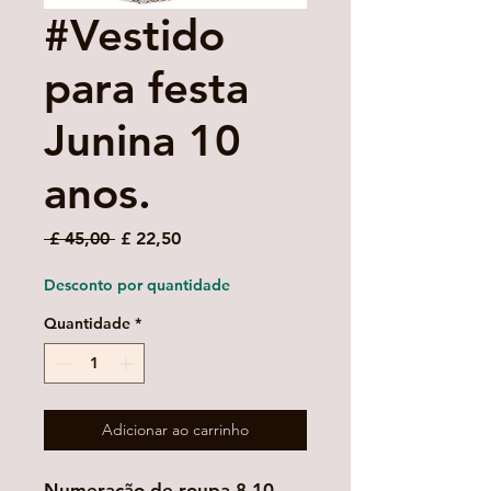
#Vestido
para festa
Junina 10
anos.
Preço
Preço
 £ 45,00 
£ 22,50
normal
promocional
Desconto por quantidade
Quantidade
*
Adicionar ao carrinho
Numeração de roupa 8-10